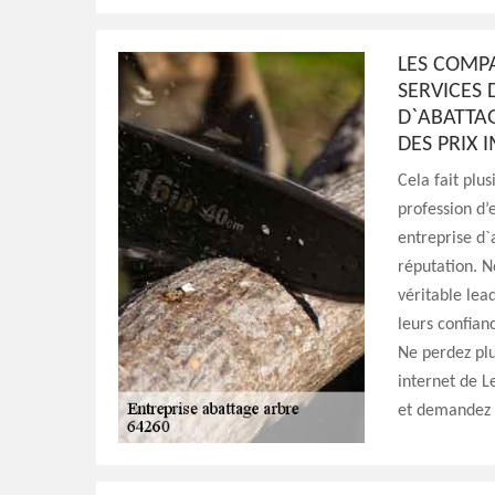
LES COMP
SERVICES 
D`ABATTA
DES PRIX 
Cela fait pl
profession d’
entreprise d`
réputation. 
véritable lea
leurs confian
Ne perdez plu
internet de 
et demandez v