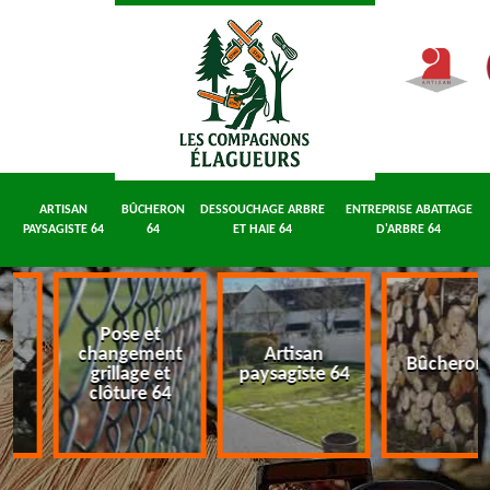
ARTISAN
BÛCHERON
DESSOUCHAGE ARBRE
ENTREPRISE ABATTAGE
PAYSAGISTE 64
64
ET HAIE 64
D'ARBRE 64
Pose et
e
changement
Artisan
Bûcheron
64
grillage et
paysagiste 64
clôture 64