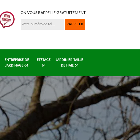
ON VOUS RAPPELLE GRATUITEMENT
ENTREPRISE DE
ETÊTAGE
JARDINIER TAILLE
JARDINAGE 64
64
DE HAIE 64
Entreprise
Dessouchage
Entreprise
 64
abattage
arbre et haie 64
jardinage
d'arbre 64