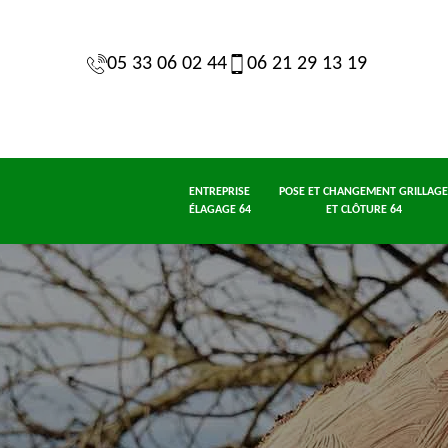
05 33 06 02 44
06 21 29 13 19
ENTREPRISE
POSE ET CHANGEMENT GRILLAGE
ÉLAGAGE 64
ET CLÔTURE 64
 de
Jardinier taille
Entrepris
Etêtage 64
64
de haie 64
élagage 