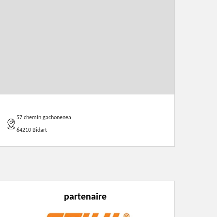
57 chemin gachonenea
64210 Bidart
partenaire