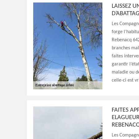
LAISSEZ U
D’ABATTA
Les Compagnon
forge l’habit
Rebenacq 642
branches mala
faites interv
garantir l’ét
maladie ou de
celle-ci est 
FAITES A
ELAGUEUR
REBENACQ
Les Compagno