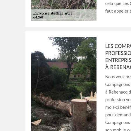
cela que Les 
faut appeler 
LES COMP
PROFESSI
ENTREPRIS
À REBENA
Nous vous pro
Compagnons E
à Rebenacq da
profession vo
mois-ci bénéf
pour demande
Compagnons E
son mobile ou