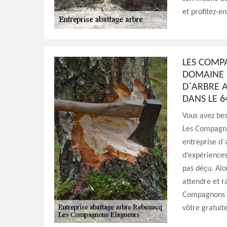
et profitez-e
LES COMP
DOMAINE 
D`ARBRE A
DANS LE 6
Vous avez be
Les Compagno
entreprise d
d’expériences
pas déçu. Al
attendre et r
Compagnons E
vôtre gratui