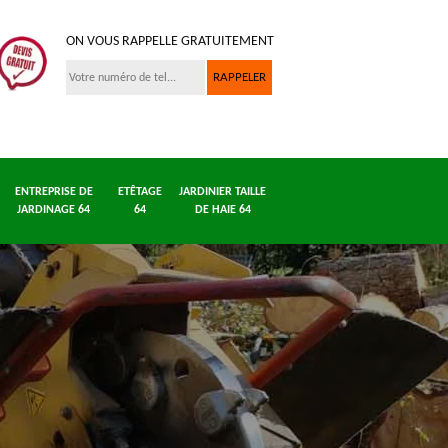
ON VOUS RAPPELLE GRATUITEMENT
ENTREPRISE DE
ETÊTAGE
JARDINIER TAILLE
JARDINAGE 64
64
DE HAIE 64
Entreprise
Dessouchage
Entreprise
 64
abattage
arbre et haie 64
jardinage
d'arbre 64