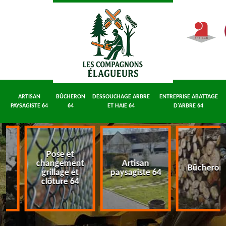
ARTISAN
BÛCHERON
DESSOUCHAGE ARBRE
ENTREPRISE ABATTAGE
PAYSAGISTE 64
64
ET HAIE 64
D'ARBRE 64
Pose et
e
changement
Artisan
Bûcheron
64
grillage et
paysagiste 64
clôture 64