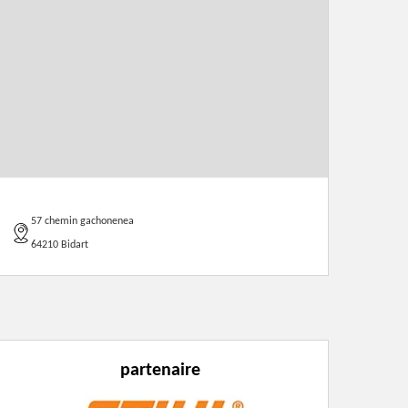
57 chemin gachonenea
64210 Bidart
partenaire