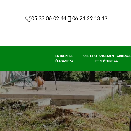
05 33 06 02 44
06 21 29 13 19
ENTREPRISE
POSE ET CHANGEMENT GRILLAGE
ÉLAGAGE 64
ET CLÔTURE 64
 de
Jardinier taille
Entrepris
Etêtage 64
64
de haie 64
élagage 