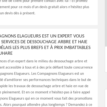
e site de client pour prendre contact avec lui ! Et profitez
ement pour ce mois d’un devis gratuit alors n’hésitez plus
n devis dès à présent.
AGNONS ELAGUEURS EST UN EXPERT VOUS
 SERVICES DE DESSOUCHAGE ARBRE ET HAIE
DÉLAIS LES PLUS BREFS ET À PRIX IMBATTABLES
SUHARE
nces d’un expert dans le milieu du dessouchage arbre et
nt accessible à tous et à des prix défiant toute concurrence
pagnons Elagueurs. Les Compagnons Elagueurs est un
dé d’améliorer ses performances techniques dans le but de
apide les travaux de dessouchage arbre et haie en vue de
re pleinement. Et en ce moment n’hésitez-pas à faire appel
nons Elagueurs qui en ce moment vous fait des promotions
us. Alors pourquoi attendre plus longtemps ? Demandez à ce