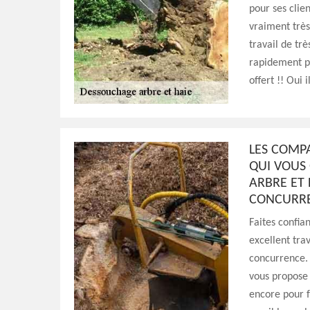
pour ses clie
vraiment très
travail de tr
rapidement po
offert !! Oui 
LES COMP
QUI VOUS
ARBRE ET 
CONCURR
Faites confia
excellent tra
concurrence. 
vous propose 
encore pour f