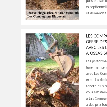
possible sur l
exceptionnell
et demandez u
LES COMP
OFFRE DES
AVEC LES 
À OSSAS 
Les performa
haie maintena
avec Les Com
expert a déci
rendre plus r
vous satisfai
à Les Compag
à des prix fo