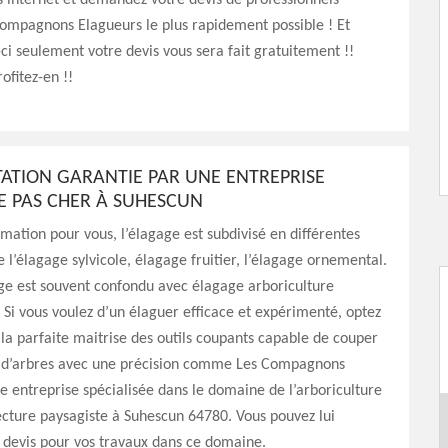
es internet et demandez votre devis de professionnels
mpagnons Elagueurs le plus rapidement possible ! Et
ci seulement votre devis vous sera fait gratuitement !!
rofitez-en !!
TATION GARANTIE PAR UNE ENTREPRISE
E PAS CHER À SUHESCUN
ormation pour vous, l’élagage est subdivisé en différentes
ue l’élagage sylvicole, élagage fruitier, l’élagage ornemental.
ge est souvent confondu avec élagage arboriculture
Si vous voulez d’un élaguer efficace et expérimenté, optez
 la parfaite maitrise des outils coupants capable de couper
 d’arbres avec une précision comme Les Compagnons
e entreprise spécialisée dans le domaine de l’arboriculture
tecture paysagiste à Suhescun 64780. Vous pouvez lui
devis pour vos travaux dans ce domaine.