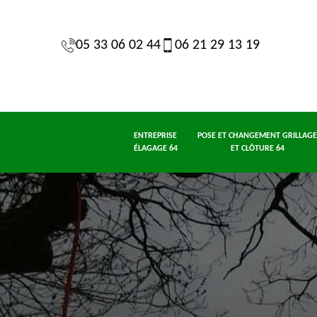
05 33 06 02 44
06 21 29 13 19
ENTREPRISE
POSE ET CHANGEMENT GRILLAGE
ÉLAGAGE 64
ET CLÔTURE 64
 de
Jardinier taille
Entrepris
Etêtage 64
64
de haie 64
élagage 