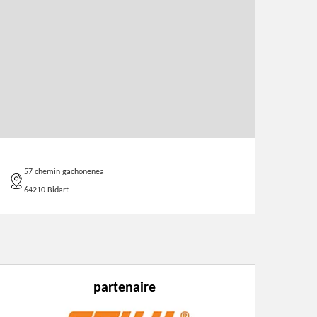
57 chemin gachonenea
64210 Bidart
partenaire