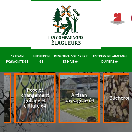
ARTISAN
BÛCHERON
DESSOUCHAGE ARBRE
ENTREPRISE ABATTAGE
PAYSAGISTE 64
64
ET HAIE 64
D'ARBRE 64
Pose et
e
changement
Artisan
Bûcheron
64
grillage et
paysagiste 64
clôture 64