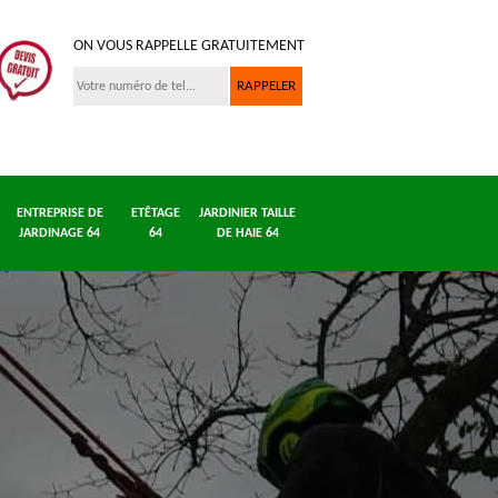
ON VOUS RAPPELLE GRATUITEMENT
ENTREPRISE DE
ETÊTAGE
JARDINIER TAILLE
JARDINAGE 64
64
DE HAIE 64
Entreprise
Dessouchage
Entreprise
 64
abattage
arbre et haie 64
jardinage
d'arbre 64