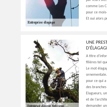
par leurs sit
comme Les Co
pour ce mois-
Et oui alors p
UNE PRES
D’ÉLAGAG
A titre d’inf
filières tel q
Le mot élaga
ornementale. 
pour ce qui a
des branches
Elagueurs, un
et de l’archi
demander un 